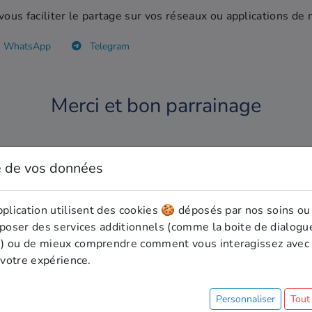
us faciliter le partage sur vos réseaux ou applications de 
WhatsApp
Telegram
Merci et bon parrainage
é de vos données
ication
pplication utilisent des cookies 🍪 déposés par nos soins ou
roposer des services additionnels (comme la boite de dialog
s) ou de mieux comprendre comment vous interagissez avec 
Gestion des impayés
r votre expérience.
Personnaliser
Tout