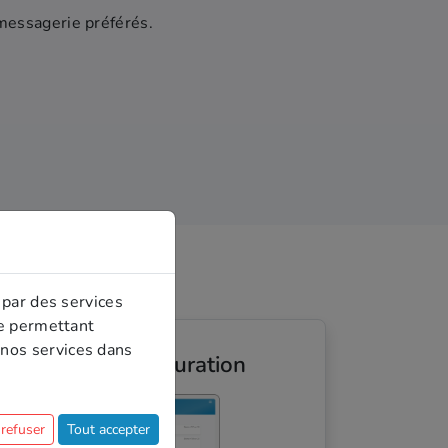
messagerie préférés.
 par des services
ue permettant
nos services dans
Suivi de facturation
 refuser
Tout accepter